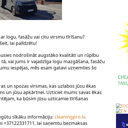
r logu, fasāžu vai citu virsmu tīrīšanu? 
 šeit, lai palīdzētu!
ies nodrošināt augstāko kvalitāti un rūpību 
 tā, vai jums ir vajadzīga logu mazgāšana, fasāžu 
pojumu iespējas, mēs esam gatavi uzņemties šo 
as un spozas virsmas, kas uzlabos jūsu ēkas 
ms un jūsu apkārtnei. Uzticiet mums savas ēkas 
tējam, ka būsim jūsu uzticamie tīrīšanas 
egūtu sīkāku informāciju: 
cleaningpro.lv
. 
ni +37122331711, lai saņemtu bezmaksas 