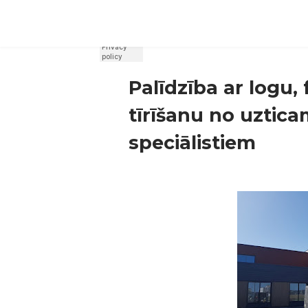
REGISTER
SIGN IN
Palīdzība ar logu, 
tīrīšanu no uztica
speciālistiem