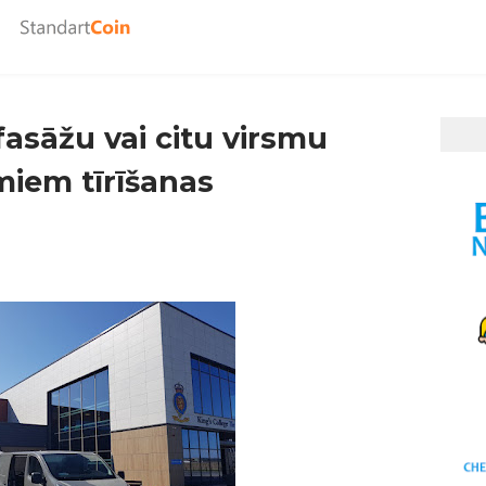
fasāžu vai citu virsmu
miem tīrīšanas