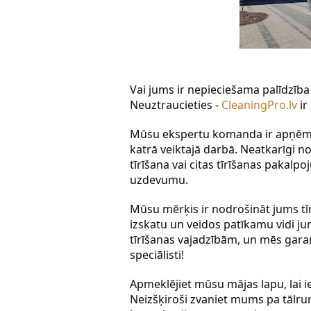
Vai jums ir nepieciešama palīdzība a
Neuztraucieties - 
CleaningPro.lv
 ir
Mūsu ekspertu komanda ir apņēmus
katrā veiktajā darbā. Neatkarīgi no
tīrīšana vai citas tīrīšanas pakal
uzdevumu.
Mūsu mērķis ir nodrošināt jums tīr
izskatu un veidos patīkamu vidi ju
tīrīšanas vajadzībām, un mēs garan
speciālisti!
Apmeklējiet mūsu mājas lapu, lai i
Neizšķiroši zvaniet mums pa tālru